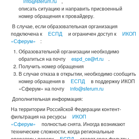
info@sferum.ru
,
описать ситуацию и направить присвоенный
номер обращения к провайдеру.
В случае, если образовательная организация
подключена к
ЕСПД
и ограничен доступ к
ИКОП
«Сферум»
:
Образовательной организации необходимо
обратиться на почту
espd_ce@rt.ru
.
Получить номер обращения
В случае отказа в открытии, необходимо сообщить
номер обращения в
ЕСПД
в поддержку ИКОП
«Сферум» на почту
info@sferum.ru
Дополнительная информация:
На территории Российской Федерации контент-
фильтрация на ресурсы
ИКОП
«Сферум»
полностью снята. Иногда возникают
технические сложности, когда региональные
операторы поверх
ЕСПД
ставят свои фильтры.