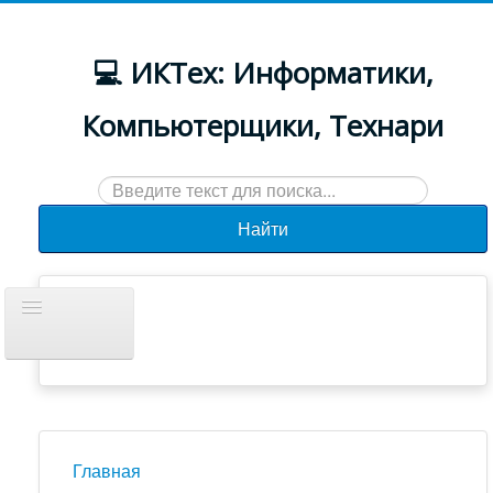
💻 ИКТех: Информатики,
Компьютерщики, Технари
Искать...
Найти
Включить/
выключить
навигацию
Документы
Новости
Главная