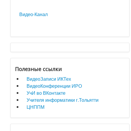
Видео-Канал
Полезные ссылки
ВидеоЗаписи ИКТех
ВидеоКонференции ИРО
УчИ во ВКонтакте
Учителя информатики г.Тольятти
ЦНППМ