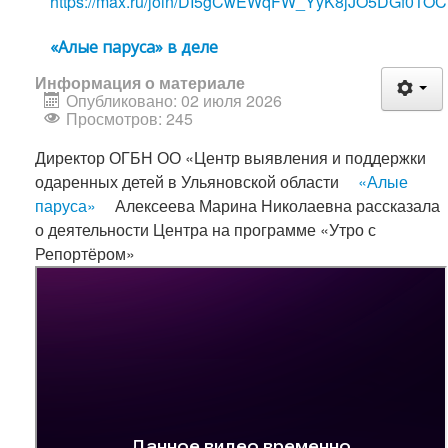
https://max.ru/join/DI5gCwEWqFW_YyK8jJO5DGf0TO
«Алые паруса» в деле
Информация о материале
Опубликовано: 02 июля 2026
Просмотров: 245
Директор ОГБН ОО «Центр выявления и поддержки
одаренных детей в Ульяновской области
«Алые
паруса»
Алексеева Марина Николаевна рассказала
о деятельности Центра на программе «Утро с
Репортёром»