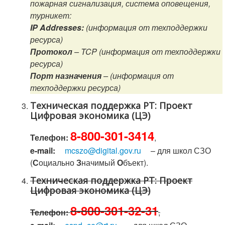
пожарная сигнализация, система оповещения,
турникет:
IP Addresses:
(информация от техподдержки
ресурса)
Протокол
– TCP (информация от техподдержки
ресурса)
Порт назначения
– (информация от
техподдержки ресурса)
Техническая поддержка РТ: Проект
Цифровая экономика (ЦЭ)
8-800-301-3414
Телефон:
,
e-mail:
mcszo@digital.gov.ru
– для школ СЗО
(
С
оциально
З
начимый
О
бъект).
Техническая поддержка РТ: Проект
Цифровая экономика (ЦЭ)
8-800-301-32-31
Телефон:
,