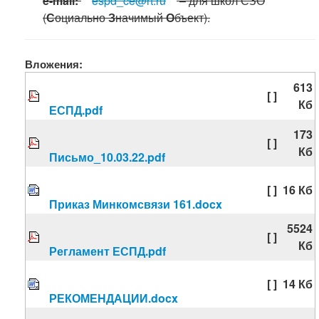
e-mail:
espd_ce@rt.ru
– для школ СЗО
(
С
оциально
З
начимый
О
бъект).
Вложения:
613
[ ]
Кб
ЕСПД.pdf
173
[ ]
Кб
Письмо_10.03.22.pdf
[ ]
16 Кб
Приказ Минкомсвязи 161.docx
5524
[ ]
Кб
Регламент ЕСПД.pdf
[ ]
14 Кб
РЕКОМЕНДАЦИИ.docx