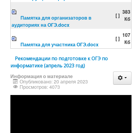
383
[ ]
Памятка для организаторов в
Кб
аудиториях на ОГЭ.docx
107
[ ]
Кб
Памятка для участника ОГЭ.docx
Рекомендации по подготовке к ОГЭ по
информатике (апрель 2023 год)
Информация о материале
Опубликовано: 20 апреля 2023
Просмотров: 4073