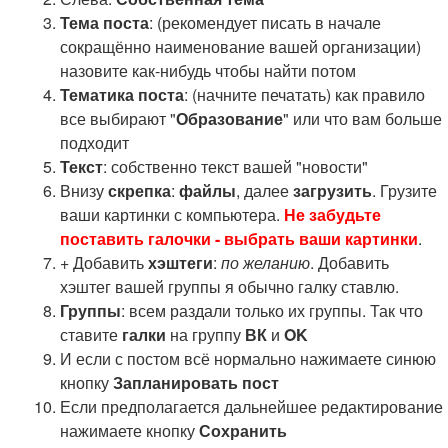
Тема поста
: (рекомендует писать в начале
сокращённо наименование вашей организации)
назовите как-нибудь чтобы найти потом
Тематика поста
: (начните печатать) как правило
все выбирают "
Образование
" или что вам больше
подходит
Текст
: собственно текст вашей "новости"
Внизу
скрепка
:
файлы
, далее
загрузить
. Грузите
ваши картинки с компьютера.
Не забудьте
поставить галочки - выбрать ваши картинки
.
+ Добавить
хэштеги
:
по желанию
. Добавить
хэштег вашей группы я обычно галку ставлю.
Группы
: всем раздали только их группы. Так что
ставите
галки
на группу
ВК
и
OK
И если с постом всё нормально нажимаете синюю
кнопку
Запланировать пост
Если предполагается дальнейшее редактирование
нажимаете кнопку
Сохранить