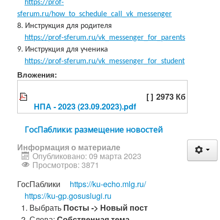
https://prof-
sferum.ru/how_to_schedule_call_vk_messenger
8. Инструкция для родителя
https://prof-sferum.ru/vk_messenger_for_parents
9. Инструкция для ученика
https://prof-sferum.ru/vk_messenger_for_student
Вложения:
[ ]
2973 Кб
НПА - 2023 (23.09.2023).pdf
ГосПаблики: размещение новостей
Информация о материале
Опубликовано: 09 марта 2023
Просмотров: 3871
ГосПаблики
https://ku-echo.mlg.ru/
https://ku-gp.gosuslugi.ru
Выбрать
Посты -> Новый пост
Слева:
Собственная тема