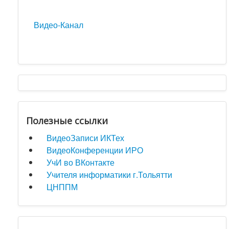
Видео-Канал
Полезные ссылки
ВидеоЗаписи ИКТех
ВидеоКонференции ИРО
УчИ во ВКонтакте
Учителя информатики г.Тольятти
ЦНППМ