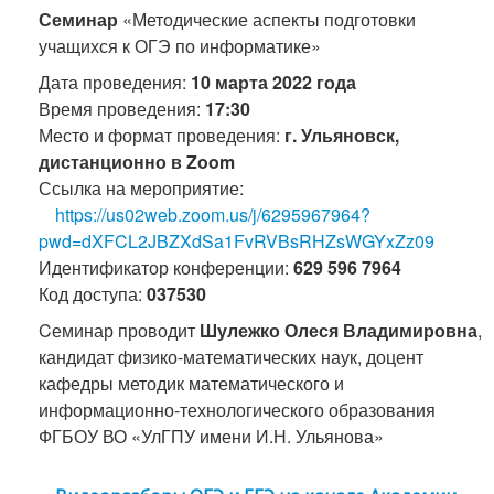
Семинар
«Методические аспекты подготовки
учащихся к ОГЭ по информатике»
Дата проведения:
10 марта 2022 года
Время проведения:
17:30
Место и формат проведения:
г. Ульяновск,
дистанционно в Zoom
Ссылка на мероприятие:
https://us02web.zoom.us/j/6295967964?
pwd=dXFCL2JBZXdSa1FvRVBsRHZsWGYxZz09
Идентификатор конференции:
629 596 7964
Код доступа:
037530
Cеминар проводит
Шулежко Олеся Владимировна
,
кандидат физико-математических наук, доцент
кафедры методик математического и
информационно-технологического образования
ФГБОУ ВО «УлГПУ имени И.Н. Ульянова»