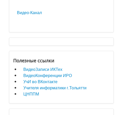
Видео-Канал
Полезные ссылки
ВидеоЗаписи ИКТех
ВидеоКонференции ИРО
УчИ во ВКонтакте
Учителя информатики г.Тольятти
ЦНППМ