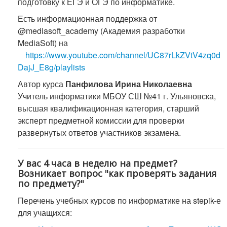
подготовку к ЕГЭ и ОГЭ по информатике.
Есть информационная поддержка от
@mediasoft_academy (Академия разработки
MediaSoft) на
https://www.youtube.com/channel/UC87rLkZVtV4zq0d
DajJ_E8g/playlists
Автор курса
Панфилова Ирина Николаевна
Учитель информатики МБОУ СШ №41 г. Ульяновска,
высшая квалификационная категория, старший
эксперт предметной комиссии для проверки
развернутых ответов участников экзамена.
У вас 4 часа в неделю на предмет?
Возникает вопрос "как проверять задания
по предмету?"
Перечень учебных курсов по информатике на stepik-е
для учащихся: