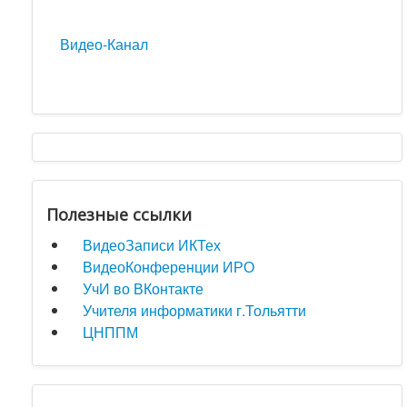
Видео-Канал
Полезные ссылки
ВидеоЗаписи ИКТех
ВидеоКонференции ИРО
УчИ во ВКонтакте
Учителя информатики г.Тольятти
ЦНППМ