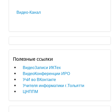
Видео-Канал
Полезные ссылки
ВидеоЗаписи ИКТех
ВидеоКонференции ИРО
УчИ во ВКонтакте
Учителя информатики г.Тольятти
ЦНППМ