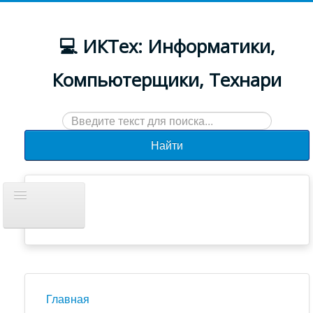
💻 ИКТех: Информатики,
Компьютерщики, Технари
Искать...
Найти
Включить/
выключить
навигацию
Документы
Новости
Главная