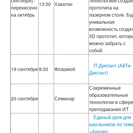
сентября] -
технологией созда
13:30
Хакатон
перенесено
прототипа на
на октябрь
лазерном столе. Бу
уникальная
возможность созда
3D прототип, котор
можно забрать с
собой.
IT-Диктант (АйТи-
19 сентября
9:30
Флэшмоб
Диктант)
Современные
образовательные
20 сентября
Семинар
технологии в сфер
преподавания ИТ
Единый урок для
школьников по теме
«Анализ