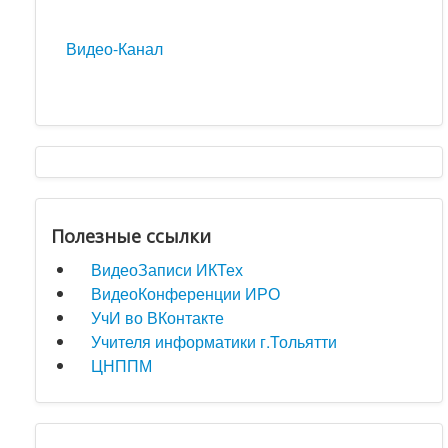
Видео-Канал
Полезные ссылки
ВидеоЗаписи ИКТех
ВидеоКонференции ИРО
УчИ во ВКонтакте
Учителя информатики г.Тольятти
ЦНППМ