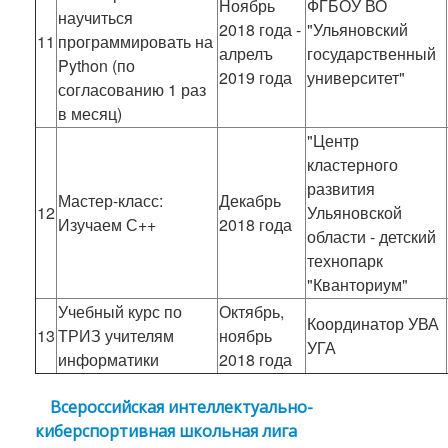
Ноябрь
ФГБОУ ВО
научиться
2018 года -
"Ульяновский
11
программировать на
алрелъ
государственный
Python (по
2019 года
университет"
согласованию 1 раз
в месяц)
"Центр
кластерного
развития
Мастер-класс:
Декабрь
12
Ульяновской
Изучаем С++
2018 года
области - детский
технопарк
"Кванториум"
Учебный курс по
Октябрь,
Координатор УВА
13
ТРИЗ учителям
ноябрь
УГА
информатики
2018 года
Всероссийская интеллектуально-
киберспортивная школьная лига