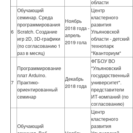
области
Обучающий
Центр
семинар. Среда
кластерного
Ноябрь
программирования
развития
2018 года -
6
Scratch. Создание
Ульяновской
апрель
игр 2D, 3D-графики
области - детский
2019 гола
(по согласованию 1
технопарк
раз в месяц)
"Кванториум"
ФГБОУ ВО
Программирование
"Ульяновский
плат Arduino.
государственный
Декабрь
7
Практико-
университет".
2018 года
ориентированный
представители
семинар
ИТ-компаний (по
согласованию)
Центр
кластерного
Обучающий
развития