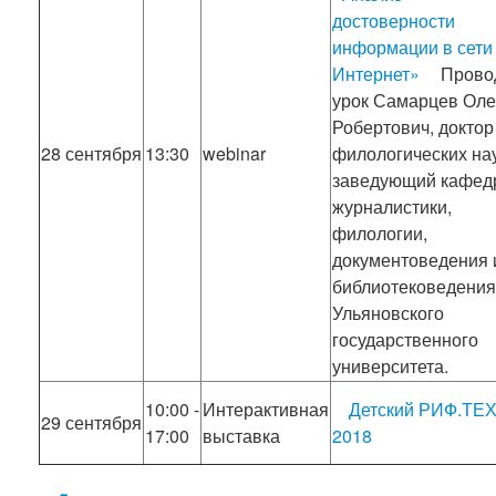
достоверности
информации в сети
Интернет»
Прово
урок Самарцев Оле
Робертович, доктор
28 сентября
13:30
webinar
филологических нау
заведующий кафед
журналистики,
филологии,
документоведения 
библиотековедения
Ульяновского
государственного
университета.
10:00 -
Интерактивная
Детский РИФ.ТЕ
29 сентября
17:00
выставка
2018