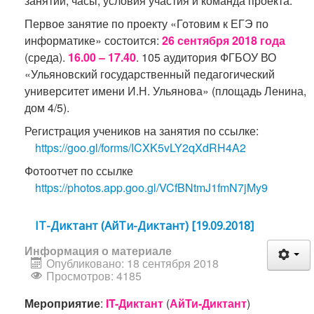
занятий, часы, условия участия и команда проекта.
Первое занятие по проекту «Готовим к ЕГЭ по
информатике» состоится:
26 сентября 2018 года
(среда).
16.00 – 17.40
. 105 аудитория ФГБОУ ВО
«Ульяновский государственный педагогический
университет имени И.Н. Ульянова» (площадь Ленина,
дом 4/5).
Регистрация учеников на занятия по ссылке:
https://goo.gl/forms/ICXK5vLY2qXdRH4A2
Фотоотчет по ссылке
https://photos.app.goo.gl/VCfBNtmJ1fmN7jMy9
IT-Диктант (АйТи-Диктант) [19.09.2018]
Информация о материале
Опубликовано: 18 сентября 2018
Просмотров: 4185
Мероприятие
:
IT-Диктант
(
АйТи-Диктант
)