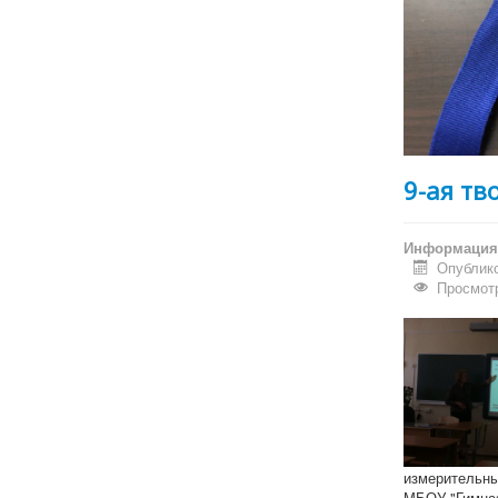
9-ая тв
Информация 
Опублико
Просмотр
измерительны
МБОУ "Гимназ