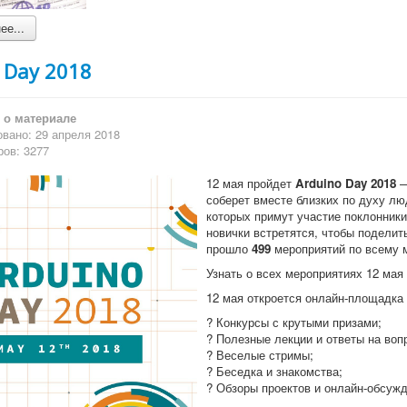
е...
 Day 2018
о материале
вано: 29 апреля 2018
ов: 3277
12 мая пройдет
Arduino Day 2018
—
соберет вместе близких по духу лю
которых примут участие поклонник
новички встретятся, чтобы поделить
прошло
499
мероприятий по всему 
Узнать о всех мероприятиях 12 мая
12 мая откроется онлайн-площадка
? Конкурсы с крутыми призами;
? Полезные лекции и ответы на воп
? Веселые стримы;
? Беседка и знакомства;
? Обзоры проектов и онлайн-обсужд