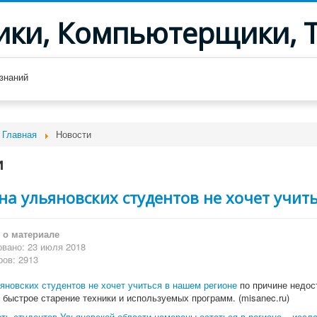
ики, Компьютерщики, 
знаний
Главная
Новости
и
а ульяновских студентов не хочет учит
о материале
вано: 23 июля 2018
ов: 2913
яновских студентов не хочет учиться в нашем регионе
по причине недост
 быстрое старение техники и используемых программ. (misanec.ru)
рть студентов Ульяновской области намерены остаться в регионе – иссл