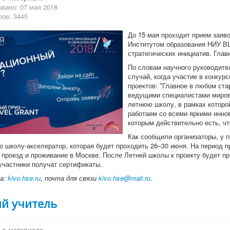
вано: 07 мая 2018
ов: 3445
До 15 мая проходит прием заяво
Институтом образования НИУ В
стратегических инициатив. Глав
По словам научного руководите
случай, когда участие в конкур
проектов: "Главное в любом ста
ведущими специалистами миров
летнюю школу, в рамках которой
работаем со всеми яркими инно
которым действительно есть, чт
Как сообщили организаторы, у 
 школу-акселератор, которая будет проходить 26–30 июня. На период п
 проезд и проживание в Москве. После Летней школы к проекту будет п
участники получат сертификаты.
са:
kivo.hse.ru
, почта для связи
kivo.hse@mail.ru
.
ий учитель
о материале