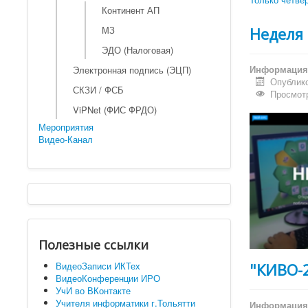
Континент АП
Неделя 
МЗ
ЭДО (Налоговая)
Информация 
Электронная подпись (ЭЦП)
Опублико
СКЗИ / ФСБ
Просмотр
ViPNet (ФИС ФРДО)
Мероприятия
Видео-Канал
Полезные ссылки
ВидеоЗаписи ИКТех
"КИВО-
ВидеоКонференции ИРО
УчИ во ВКонтакте
Учителя информатики г.Тольятти
Информация 