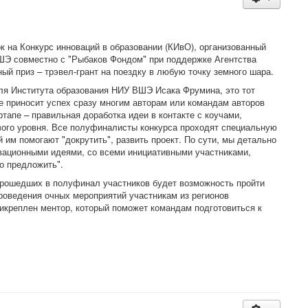
к на Конкурс инноваций в образовании (КИвО), организованный
ШЭ совместно с "Рыбаков Фондом" при поддержке Агентства
ный приз – трэвел-грант на поездку в любую точку земного шара.
ля Института образования НИУ ВШЭ Исака Фрумина, это тот
се приносит успех сразу многим авторам или командам авторов
ртапе – правильная доработка идеи в контакте с коучами,
ого уровня. Все полуфиналисты конкурса проходят специальную
 им помогают "докрутить", развить проект. По сути, мы детально
вационными идеями, со всеми инициативными участниками,
о предложить".
прошедших в полуфинал участников будет возможность пройти
роведения очных мероприятий участникам из регионов
рикреплен ментор, который поможет командам подготовиться к