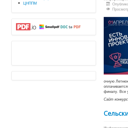
ЦНППМ
Опублико
Просмотр
очную Летнюю
оплачивается
финалу. Все 
Сайт конкур
Сельск
Информация 