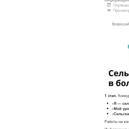
Опублико
Просмотр
1 этап.
Конкур
«
Я — сел
«
Мой уро
«
Сельска
Работы на ко