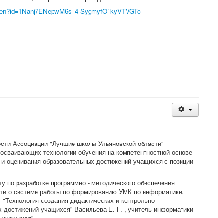
m/open?id=1Nanj7ENepwM6s_4-SygmyfO1kyVTVGTc
ости Ассоциации "Лучшие школы Ульяновской области"
 осваивающих технологии обучения на компетентностной основе
 и оценивания образовательных достижений учащихся с позиции
"
у по разработке программно - методического обеспечения
зали о системе работы по формированию УМК по информатике.
"Технология создания дидактических и контрольно -
 достижений учащихся" Васильева Е. Г. , учитель информатики
 учащихся"