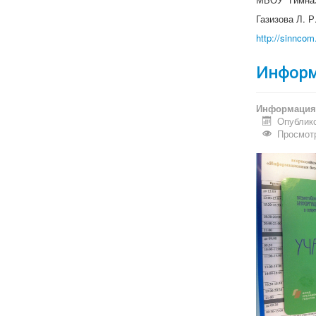
Газизова Л. 
http://sinnco
Информ
Информация 
Опублико
Просмотр