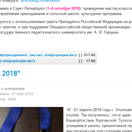
 конкурсе:
alfa-dialog.ru/selruskon
мма в Санкт-Петербурге (
1–4 октября 2018
): проведение мастер-классо
проблемам преподавания в сельской школе; культурная программа.
зуется с использованием гранта Президента Российской Федерации на р
х грантов, и при поддержке Общероссийской общественной организации 
осударственного педагогического университета им. А. И. Герцена.
нформационное_письмо_конференции.docx
[ ]
517 Кб
а конференции.docx
[ ]
17 Кб
- 2018"
о материале
вано: 07 мая 2018
ов: 3345
16 - 21 апреля 2018 года г. Ульяно
клубов. Так получилось, что в один
Башкортостана, Курганской, Тульск
учащимися школы, презентовали пед
мастер-классом для создания уроко