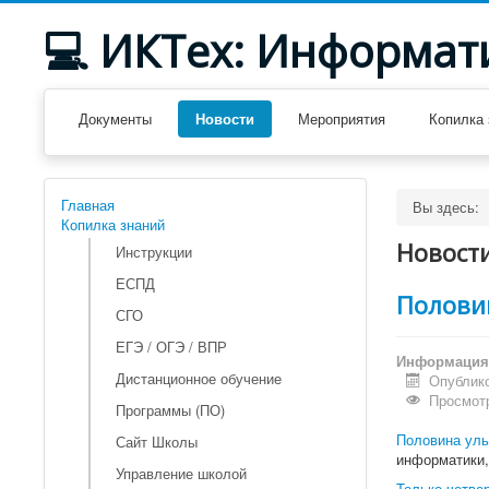
💻 ИКТех: Информат
Документы
Новости
Мероприятия
Копилка 
Главная
Вы здесь:
Копилка знаний
Новост
Инструкции
ЕСПД
Половин
СГО
ЕГЭ / ОГЭ / ВПР
Информация 
Дистанционное обучение
Опублико
Просмотр
Программы (ПО)
Половина уль
Сайт Школы
информатики,
Управление школой
Только четве