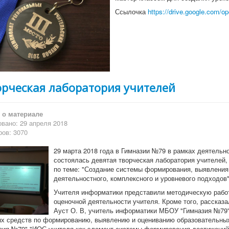
Ссылочка
https://drive.google.co
орческая лаборатория учителей
о материале
вано: 29 апреля 2018
ов: 3070
29 марта 2018 года в Гимназии №79 в рамках деятельн
состоялась девятая творческая лаборатория учителей,
по теме: "Создание системы формирования, выявления
деятельностного, комплексного и уровневого подходов
Учителя информатики представили методическую работ
оценочной деятельности учителя. Кроме того, расска
Ауст О. В, учитель информатики МБОУ "Гимназия №79" 
х средств по формированию, выявлению и оцениванию образовательных
ия №79" "ИОС учителя как элемент системы формирования достижений