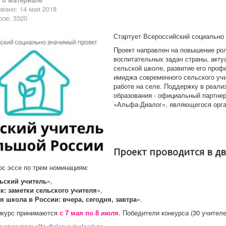
вано: 14 мая 2018
ов: 3320
Стартует Всероссийский социально 
Проект направлен на повышение рол
воспитательных задач страны, акт
сельской школе, развитие его проф
имиджа современного сельского учи
работе на селе. Поддержку в реал
образования - официальный партне
«Альфа-Диалог», являющегося орга
Проект проводится в дв
с эссе по трем номинациям:
ьский учитель
»,
к: заметки сельского учителя
»,
я школа в России: вчера, сегодня, завтра
».
нкурс принимаются
с 7 мая по 8 июля
. Победители конкурса (30 учител