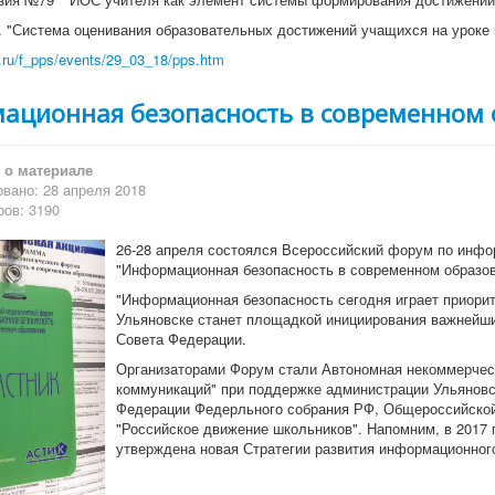
Р. "Система оценивания образовательных достижений учащихся на урок
m.ru/f_pps/events/29_03_18/pps.htm
ационная безопасность в современном
о материале
вано: 28 апреля 2018
ов: 3190
26-28 апреля состоялся Всероссийский форум по инф
"Информационная безопасность в современном образов
"Информационная безопасность сегодня играет приорит
Ульяновске станет площадкой инициирования важнейших
Совета Федерации.
Организаторами Форум стали Автономная некоммерческ
коммуникаций" при поддержке администрации Ульяновс
Федерации Федерльного собрания РФ, Общероссийской
"Российское движение школьников". Напомним, в 2017
утверждена новая Стратегии развития информационного