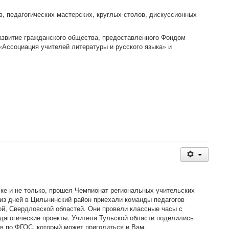
в, педагогических мастерских, круглых столов, дискуссионных
азвитие гражданского общества, предоставленного Фондом
«Ассоциация учителей литературы и русского языка» и
вске и не только, прошел Чемпионат региональных учительских
 из дней в Цильнинский район приехали команды педагогов
ой, Свердловской областей. Они провели классные часы с
агогические проекты. Учителя Тульской области поделились
в по ФГОС, который может пригодиться и Вам.