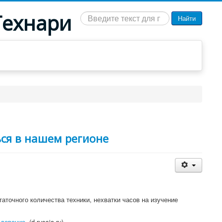
Технари
Искать...
Найти
ься в нашем регионе
аточного количества техники, нехватки часов на изучение
едование.
(d-russia.ru)