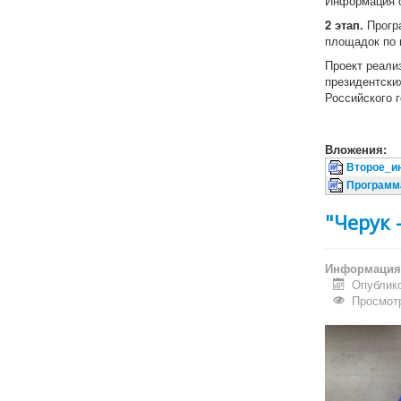
Информация о
2 этап.
Програ
площадок по 
Проект реали
президентски
Российского г
Вложения:
Второе_и
Программ
"Черук 
Информация 
Опублико
Просмотр