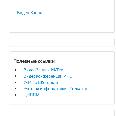
Видео-Канал
Полезные ссылки
ВидеоЗаписи ИКТех
ВидеоКонференции ИРО
УчИ во ВКонтакте
Учителя информатики г.Тольятти
ЦНППМ