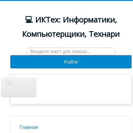
💻 ИКТех: Информатики,
Компьютерщики, Технари
Искать...
Найти
Включить/
выключить
навигацию
Документы
Новости
Главная