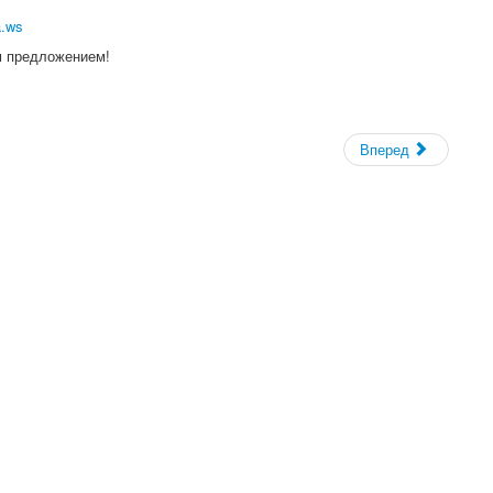
a.ws
м предложением!
Вперед