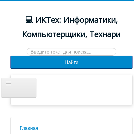
💻 ИКТех: Информатики,
Компьютерщики, Технари
Искать...
Найти
Включить/
выключить
навигацию
Документы
Новости
Главная