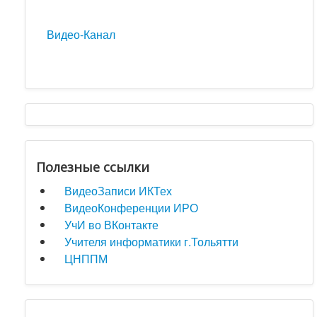
Видео-Канал
Полезные ссылки
ВидеоЗаписи ИКТех
ВидеоКонференции ИРО
УчИ во ВКонтакте
Учителя информатики г.Тольятти
ЦНППМ