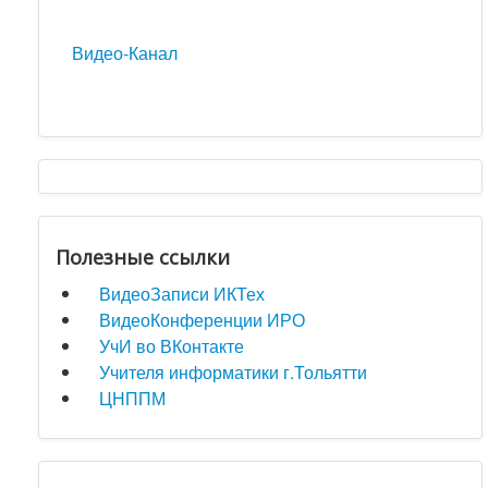
Видео-Канал
Полезные ссылки
ВидеоЗаписи ИКТех
ВидеоКонференции ИРО
УчИ во ВКонтакте
Учителя информатики г.Тольятти
ЦНППМ