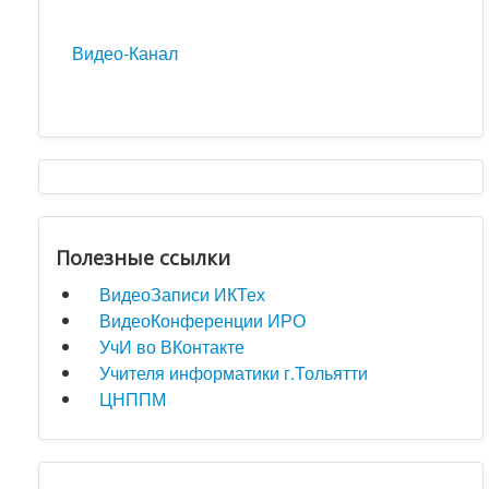
Видео-Канал
Полезные ссылки
ВидеоЗаписи ИКТех
ВидеоКонференции ИРО
УчИ во ВКонтакте
Учителя информатики г.Тольятти
ЦНППМ