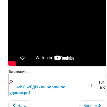
Вложения:
131
[ ]
ФИС ФРДО - выборочное
Кб
удание.pdf
Назад
Вперед