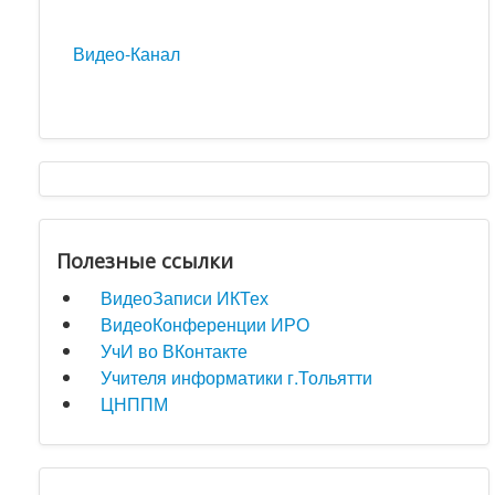
Видео-Канал
Полезные ссылки
ВидеоЗаписи ИКТех
ВидеоКонференции ИРО
УчИ во ВКонтакте
Учителя информатики г.Тольятти
ЦНППМ