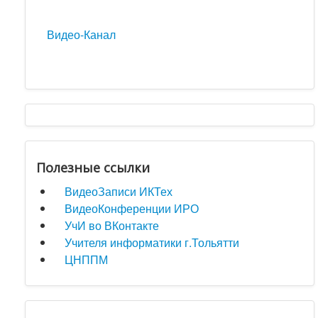
Видео-Канал
Полезные ссылки
ВидеоЗаписи ИКТех
ВидеоКонференции ИРО
УчИ во ВКонтакте
Учителя информатики г.Тольятти
ЦНППМ