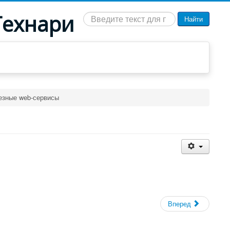
Технари
Искать...
Найти
езные web-сервисы
Вперед