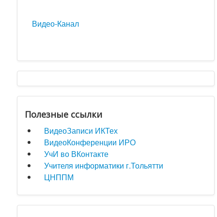
Видео-Канал
Полезные ссылки
ВидеоЗаписи ИКТех
ВидеоКонференции ИРО
УчИ во ВКонтакте
Учителя информатики г.Тольятти
ЦНППМ