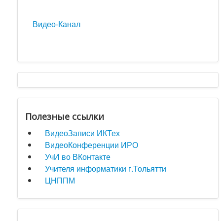
Видео-Канал
Полезные ссылки
ВидеоЗаписи ИКТех
ВидеоКонференции ИРО
УчИ во ВКонтакте
Учителя информатики г.Тольятти
ЦНППМ