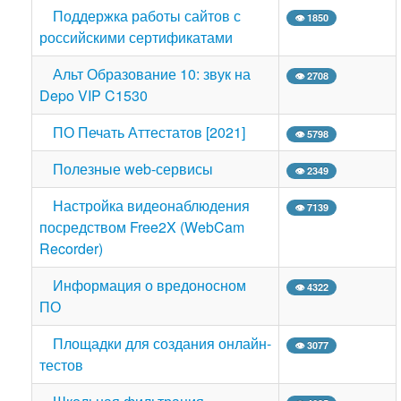
Поддержка работы сайтов с
👁 1850
российскими сертификатами
Альт Образование 10: звук на
👁 2708
Depo VIP C1530
ПО Печать Аттестатов [2021]
👁 5798
Полезные web-сервисы
👁 2349
Настройка видеонаблюдения
👁 7139
посредством Free2X (WebCam
Recorder)
Информация о вредоносном
👁 4322
ПО
Площадки для создания онлайн-
👁 3077
тестов