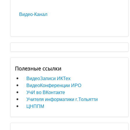
Видео-Канал
Полезные ссылки
ВидеоЗаписи ИКТех
ВидеоКонференции ИРО
УчИ во ВКонтакте
Учителя информатики г.Тольятти
ЦНППМ