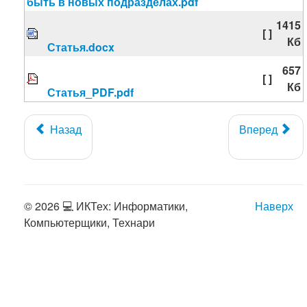
быть в новых подразделах.pdf
1415
[ ]
Кб
Статья.docx
657
[ ]
Кб
Статья_PDF.pdf
Назад
Вперед
© 2026 💻 ИКТех: Информатики,
Наверх
Компьютерщики, Технари