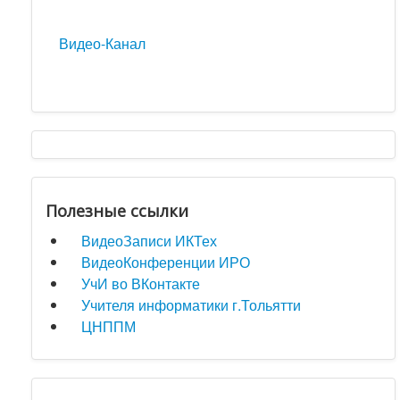
Видео-Канал
Полезные ссылки
ВидеоЗаписи ИКТех
ВидеоКонференции ИРО
УчИ во ВКонтакте
Учителя информатики г.Тольятти
ЦНППМ