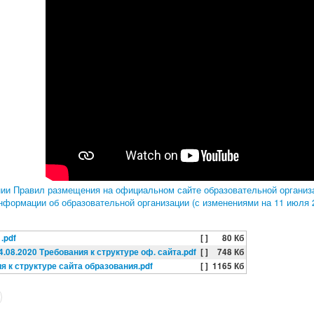
ии Правил размещения на официальном сайте образовательной организа
нформации об образовательной организации (с изменениями на 11 июля 2
.pdf
[ ]
80 Кб
4.08.2020 Требования к структуре оф. сайта.pdf
[ ]
748 Кб
я к структуре сайта образования.pdf
[ ]
1165 Кб