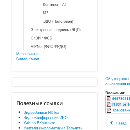
Континент АП
МЗ
ЭДО (Налоговая)
Электронная подпись (ЭЦП)
СКЗИ / ФСБ
ViPNet (ФИС ФРДО)
Мероприятия
Видео-Канал
Об утвержден
обновления и
Вложения:
565780511
Полезные ссылки
П 831 от 1
Требовани
ВидеоЗаписи ИКТех
ВидеоКонференции ИРО
УчИ во ВКонтакте
Назад
Учителя информатики г.Тольятти