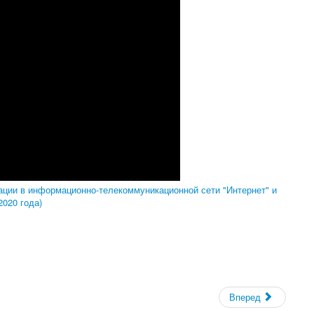
ции в информационно-телекоммуникационной сети "Интернет" и
020 года)
Вперед