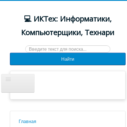
💻 ИКТех: Информатики,
Компьютерщики, Технари
Искать...
Найти
Включить/
выключить
навигацию
Документы
Новости
Главная