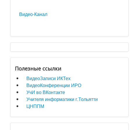
Видео-Канал
Полезные ссылки
ВидеоЗаписи ИКТех
ВидеоКонференции ИРО
УчИ во ВКонтакте
Учителя информатики г.Тольятти
ЦНППМ