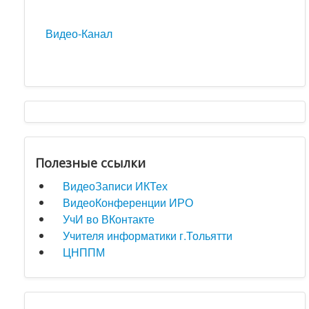
Видео-Канал
Полезные ссылки
ВидеоЗаписи ИКТех
ВидеоКонференции ИРО
УчИ во ВКонтакте
Учителя информатики г.Тольятти
ЦНППМ