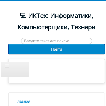
💻 ИКТех: Информатики,
Компьютерщики, Технари
Искать...
Найти
Включить/
выключить
навигацию
Документы
Новости
Главная