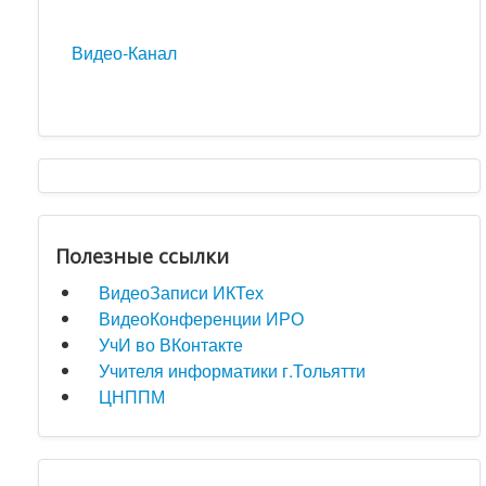
Видео-Канал
Полезные ссылки
ВидеоЗаписи ИКТех
ВидеоКонференции ИРО
УчИ во ВКонтакте
Учителя информатики г.Тольятти
ЦНППМ