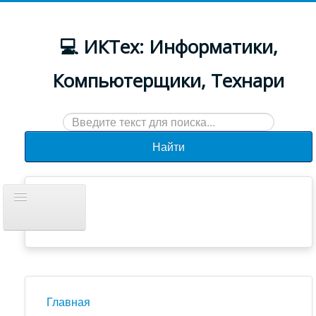
💻 ИКТех: Информатики,
Компьютерщики, Технари
Искать...
Найти
Включить/
выключить
навигацию
Документы
Новости
Главная