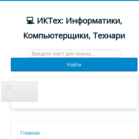
💻 ИКТех: Информатики,
Компьютерщики, Технари
Искать...
Найти
Включить/
выключить
навигацию
Документы
Новости
Главная