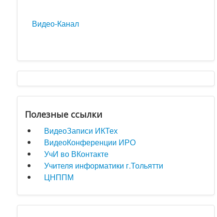
Видео-Канал
Полезные ссылки
ВидеоЗаписи ИКТех
ВидеоКонференции ИРО
УчИ во ВКонтакте
Учителя информатики г.Тольятти
ЦНППМ