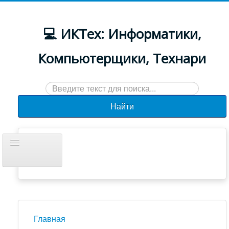
💻 ИКТех: Информатики,
Компьютерщики, Технари
Искать...
Найти
Включить/
выключить
навигацию
Документы
Новости
Главная