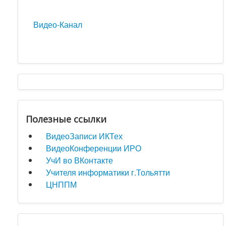
Видео-Канал
Полезные ссылки
ВидеоЗаписи ИКТех
ВидеоКонференции ИРО
УчИ во ВКонтакте
Учителя информатики г.Тольятти
ЦНППМ