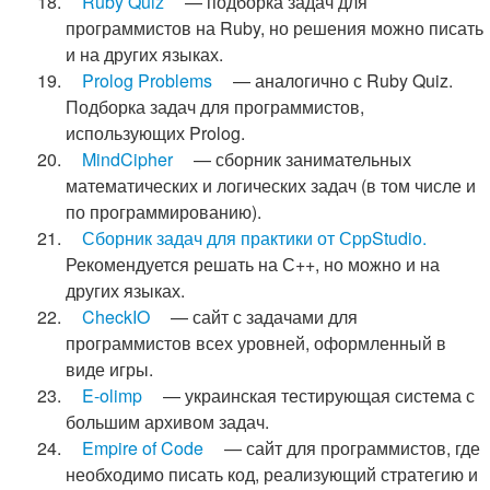
Ruby Quiz
— подборка задач для
программистов на Ruby, но решения можно писать
и на других языках.
Prolog Problems
— аналогично с Ruby Quiz.
Подборка задач для программистов,
использующих Prolog.
MindCipher
— сборник занимательных
математических и логических задач (в том числе и
по программированию).
Сборник задач для практики от СppStudio.
Рекомендуется решать на С++, но можно и на
других языках.
CheckIO
— сайт с задачами для
программистов всех уровней, оформленный в
виде игры.
E-olimp
— украинская тестирующая система с
большим архивом задач.
Empire of Code
— сайт для программистов, где
необходимо писать код, реализующий стратегию и