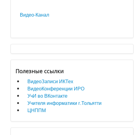
Видео-Канал
Полезные ссылки
ВидеоЗаписи ИКТех
ВидеоКонференции ИРО
УчИ во ВКонтакте
Учителя информатики г.Тольятти
ЦНППМ