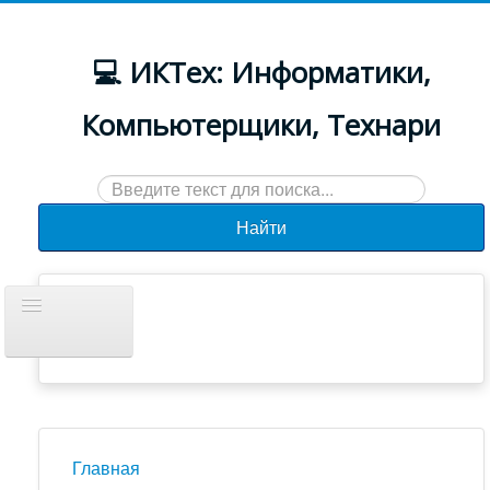
💻 ИКТех: Информатики,
Компьютерщики, Технари
Искать...
Найти
Включить/
выключить
навигацию
Документы
Новости
Главная