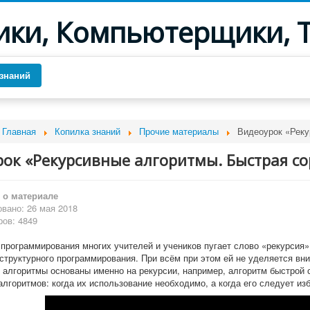
ики, Компьютерщики, 
знаний
Главная
Копилка знаний
Прочие материалы
Видеоурок «Реку
ок «Рекурсивные алгоритмы. Быстрая с
о материале
вано: 26 мая 2018
ов: 4849
 программирования многих учителей и учеников пугает слово «рекурсия»
 структурного программирования. При всём при этом ей не уделяется в
алгоритмы основаны именно на рекурсии, например, алгоритм быстрой с
лгоритмов: когда их использование необходимо, а когда его следует изб