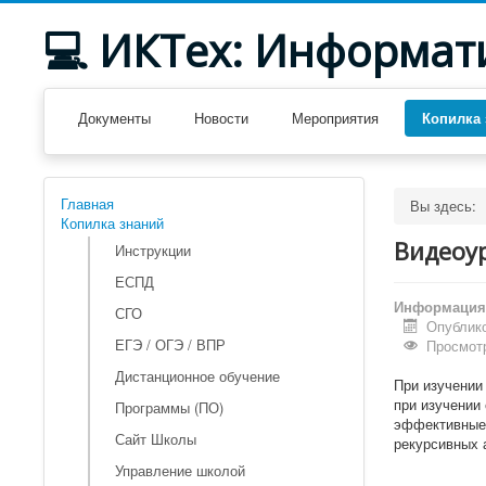
💻 ИКТех: Информат
Документы
Новости
Мероприятия
Копилка 
Главная
Вы здесь:
Копилка знаний
Видеоур
Инструкции
ЕСПД
Информация 
СГО
Опублико
ЕГЭ / ОГЭ / ВПР
Просмотр
Дистанционное обучение
При изучении
при изучении
Программы (ПО)
эффективные 
Сайт Школы
рекурсивных а
Управление школой