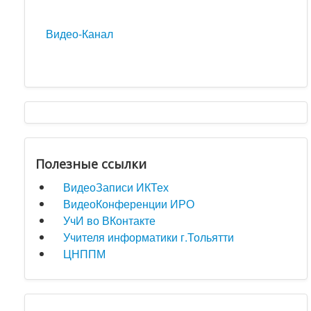
Видео-Канал
Полезные ссылки
ВидеоЗаписи ИКТех
ВидеоКонференции ИРО
УчИ во ВКонтакте
Учителя информатики г.Тольятти
ЦНППМ