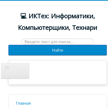
💻 ИКТех: Информатики,
Компьютерщики, Технари
Искать...
Найти
Включить/
выключить
навигацию
Документы
Новости
Главная