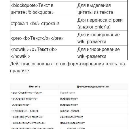
<blockquote>Текст в
Для выделения
цитате</blockquote>
цитаты из текста
Для переноса строки
строка 1 <br/> строка 2
(аналог enter`а)
Для игнорирование
<pre><b>Текст</b></pre>
wiki-разметки
<nоwiki><b>Текст</b>
Для игнорирование
</nоwiki>
wiki-разметки
Действие основных тегов форматирования текста на
практике