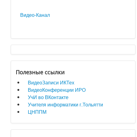
Видео-Канал
Полезные ссылки
ВидеоЗаписи ИКТех
ВидеоКонференции ИРО
УчИ во ВКонтакте
Учителя информатики г.Тольятти
ЦНППМ