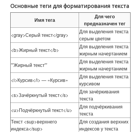
Основные теги для форматирования текста
Для чего
Имя тега
предназначен тег
Для выделения текста
<gray>Серый текст</gray>
серым цветом
Для выделения текста
<b>Жирный текст</b>
жирным начертанием
Для выделения текста
′′′Жирный текст′′′
жирным начертанием
Для выделения текста
<i>Курсив</i> — «Курсив»
курсивом
Для зачёркивания
<s>Зачёркнутый текст</s>
текста
Для подчёркивания
<u>Подчёркнутый текст</u>
текста
Текст <sup>верхнего
Для создания верхних
индекса</sup>
индексов у текста