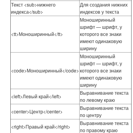
Текст <sub>нижнего
Для создания нижних
индекса</sub>
индексов у текста
Моноширинный
шрифт — шрифт, у
<tt>Моноширинный</tt>
которого все знаки
имеют одинаковую
ширину
Моноширинный
шрифт — шрифт, у
<code>Моноширинный</code>
которого все знаки
имеют одинаковую
ширину
Выравнивание текста
<left>Левый край</left>
по левому краю
Выравнивание текста
<center>Центр</center>
по центру
Выравнивание текста
<right>Правый край</right>
по правому краю