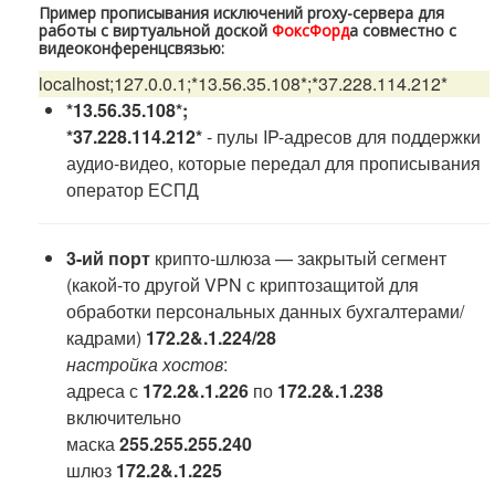
Пример прописывания исключений proxy-сервера для
работы с виртуальной доской
ФоксФорд
а совместно с
видеоконференцсвязью:
localhost;127.0.0.1;*13.56.35.108*;*37.228.114.212*
*13.56.35.108*;
*37.228.114.212*
- пулы IP-адресов для поддержки
аудио-видео, которые передал для прописывания
оператор ЕСПД
3-ий порт
крипто-шлюза — закрытый сегмент
(какой-то другой VPN с криптозащитой для
обработки персональных данных бухгалтерами/
кадрами)
172.2&.1.224/28
настройка хостов
:
адреса с
172.2&.1.226
по
172.2&.1.238
включительно
маска
255.255.255.240
шлюз
172.2&.1.225