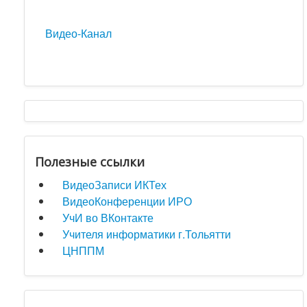
Видео-Канал
Полезные ссылки
ВидеоЗаписи ИКТех
ВидеоКонференции ИРО
УчИ во ВКонтакте
Учителя информатики г.Тольятти
ЦНППМ