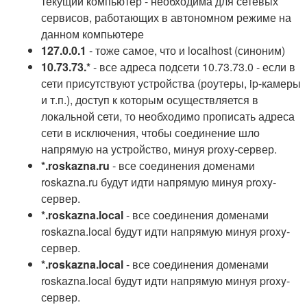
текущий компьютер - необходима для сетевых
сервисов, работающих в автономном режиме на
данном компьютере
127.0.0.1
- тоже самое, что и localhost (синоним)
10.73.73.*
- все адреса подсети 10.73.73.0 - если в
сети присутствуют устройства (роутеры, ip-камеры
и т.п.), доступ к которым осуществляется в
локальной сети, то необходимо прописать адреса
сети в исключения, чтобы соединение шло
напрямую на устройство, минуя proxy-сервер.
*.roskazna.ru
- все соединения доменами
roskazna.ru будут идти напрямую минуя proxy-
сервер.
*.roskazna.local
- все соединения доменами
roskazna.local будут идти напрямую минуя proxy-
сервер.
*.roskazna.local
- все соединения доменами
roskazna.local будут идти напрямую минуя proxy-
сервер.