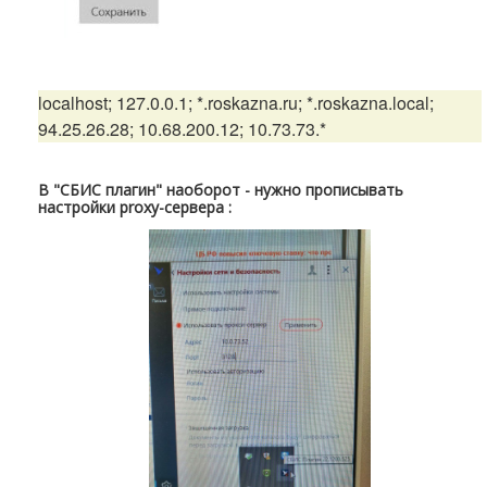
localhost; 127.0.0.1; *.roskazna.ru; *.roskazna.local;
94.25.26.28; 10.68.200.12; 10.73.73.*
В "СБИС плагин" наоборот - нужно прописывать
настройки proxy-сервера :