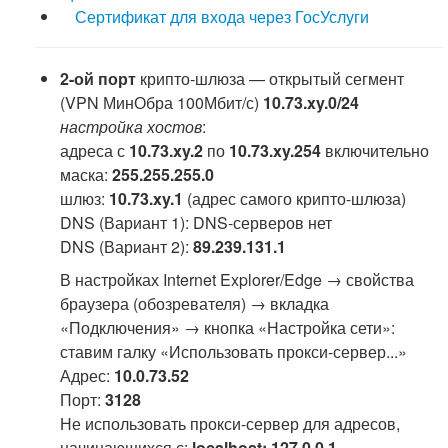
Сертификат для входа через ГосУслуги
2-ой порт
крипто-шлюза — открытый сегмент
(VPN МинОбра 100Мбит/с)
10.73.xy.0/24
настройка хостов
:
адреса с
10.73.xy.2
по
10.73.xy.254
включительно
маска:
255.255.255.0
шлюз:
10.73.xy.1
(адрес самого крипто-шлюза)
DNS (Вариант 1): DNS-серверов нет
DNS (Вариант 2):
89.239.131.1
В настройках Internet Explorer/Edge → свойства
браузера (обозревателя) → вкладка
«Подключения» → кнопка «Настройка сети»:
ставим галку «Использовать прокси-сервер...»
Адрес:
10.0.73.52
Порт:
3128
Не использовать прокси-сервер для адресов,
начинающихся с:
localhost; 127.0.0.1