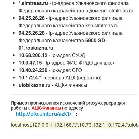
*.simtreas.ru
- ip-адреса Ульяновского филиала
Федерального казначейства в домене .simtreas.ru
94.25.26.26
- ip-адрес Ульяновского филиала
Федерального казначейства ksh.simtreas.ru
94.25.26.28
- ip-адрес Ульяновского филиала
Федерального казначейства
6800-SD-
01.roskazna.ru
10.68.200.12
- ip-адрес СУФД
10.3.47.15
- ip-адрес ФИС ФРДО для школ
10.40.24.239
- ip-адрес СГО
10.172.4.*
- сервера АЦК (вероятно)
uloblkazna.ru
- АЦК-Финансы
Пример прописывания исключений proxy-сервера для
работы с
АЦК-Финансы
по адресу
http://ufo.ulntc.ru/azk1/
:
localhost;127.0.0.1;192.168.*.*;10.73.132.*;10.172.4.*;ulo