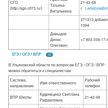
СГО
21-42-58
Татьяна
(http://sgo.cit73.ru/)
(
t.aristova@ci
Витальевна
371313 добав
1094
Давыдов
Денис
+7 903 338-17-
Олегович
ЕГЭ / ОГЭ / ВПР
12
В Ульяновской области по вопросам ЕГЭ / ОГЭ / ВПР
можно обратиться к специалистам:
Система,
Рабочий
Имя ответственного
направление
телефон
Кудрявцева Светлана
ВПР Школы
21-42-48
Рафаиловна