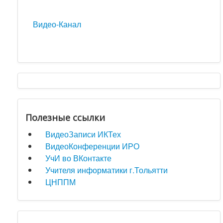
Видео-Канал
Полезные ссылки
ВидеоЗаписи ИКТех
ВидеоКонференции ИРО
УчИ во ВКонтакте
Учителя информатики г.Тольятти
ЦНППМ