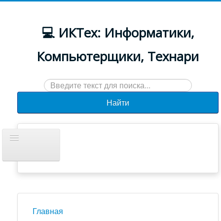
💻 ИКТех: Информатики,
Компьютерщики, Технари
Искать...
Найти
Включить/
выключить
навигацию
Документы
Новости
Главная