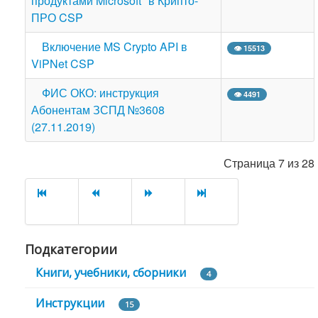
продуктами Microsoft" в Крипто-
ПРО CSP
Включение MS Crypto API в
👁 15513
ViPNet CSP
ФИС ОКО: инструкция
👁 4491
Абонентам ЗСПД №3608
(27.11.2019)
Страница 7 из 28
Подкатегории
Книги, учебники, сборники
4
Инструкции
15