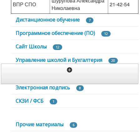
Шурупова Александра
ВПР СПО
21-42-54
Николаевна
Дистанционное обучение
7
Программное обеспечение (ПО)
12
Сайт Школы
12
Управление школой и Бухгалтерия
20
К
о
Электронная подпись
н
8
т
СКЗИ / ФСБ
и
1
н
е
н
Прочие материалы
6
т
А