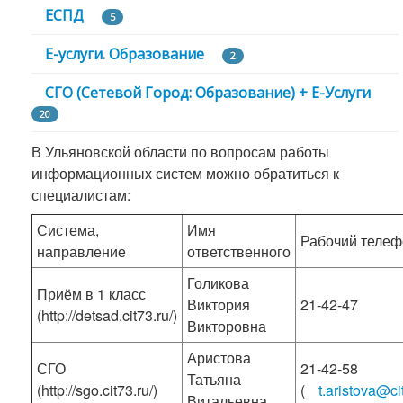
ЕСПД
5
Е-услуги. Образование
2
СГО (Сетевой Город: Образование) + E-Услуги
20
В Ульяновской области по вопросам работы
информационных систем можно обратиться к
специалистам:
Система,
Имя
Рабочий телеф
направление
ответственного
Голикова
Приём в 1 класс
Виктория
21-42-47
(http://detsad.cit73.ru/)
Викторовна
Аристова
СГО
21-42-58
Татьяна
(http://sgo.cit73.ru/)
(
t.aristova@ci
Витальевна