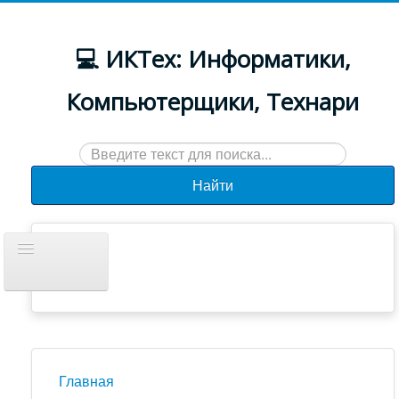
💻 ИКТех: Информатики,
Компьютерщики, Технари
Искать...
Найти
Включить/
выключить
навигацию
Документы
Новости
Главная