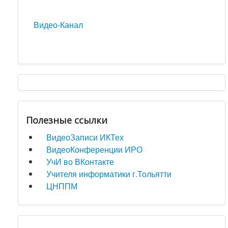
Видео-Канал
Полезные ссылки
ВидеоЗаписи ИКТех
ВидеоКонференции ИРО
УчИ во ВКонтакте
Учителя информатики г.Тольятти
ЦНППМ