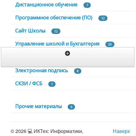
Дистанционное обучение
7
Программное обеспечение (ПО)
12
Сайт Школы
12
Управление школой и Бухгалтерия
20
К
о
Электронная подпись
н
8
т
СКЗИ / ФСБ
и
1
н
е
н
Прочие материалы
6
т
А
П
© 2026 💻 ИКТех: Информатики,
Наверх
2