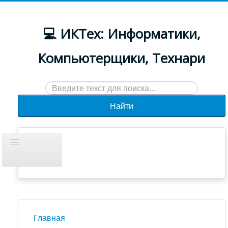
💻 ИКТех: Информатики,
Компьютерщики, Технари
Искать...
Найти
Включить/
выключить
навигацию
Документы
Новости
Главная