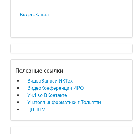
Видео-Канал
Полезные ссылки
ВидеоЗаписи ИКТех
ВидеоКонференции ИРО
УчИ во ВКонтакте
Учителя информатики г.Тольятти
ЦНППМ