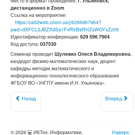
Место и формат проведения:
г. Ульяновск,
дистанционно в Zoom
Ссылка на мероприятие:
https://us02web.zoom.us/j/6295967964?
pwd=dXFCL2JBZXdSa1FvRVBsRHZsWGYxZz09
Идентификатор конференции:
629 596 7964
Код доступа:
037530
Cеминар проводит
Шулежко Олеся Владимировна
,
кандидат физико-математических наук, доцент
кафедры методик математического и
информационно-технологического образования
ФГБОУ ВО «УлГПУ имени И.Н. Ульянова»
Назад
Вперед
© 2026 💻 ИКТех: Информатики,
Наверх