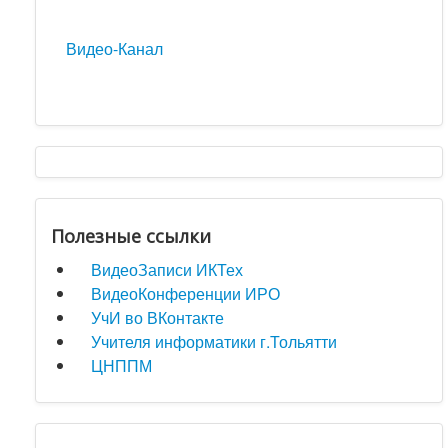
Видео-Канал
Полезные ссылки
ВидеоЗаписи ИКТех
ВидеоКонференции ИРО
УчИ во ВКонтакте
Учителя информатики г.Тольятти
ЦНППМ