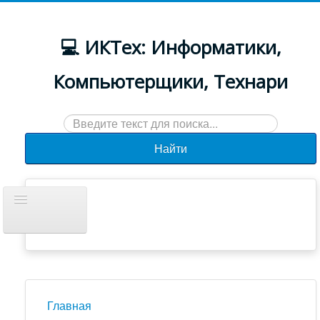
💻 ИКТех: Информатики,
Компьютерщики, Технари
Искать...
Найти
Включить/
выключить
навигацию
Документы
Новости
Главная