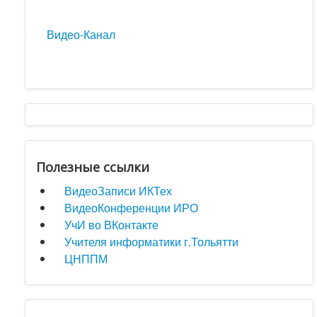
Видео-Канал
Полезные ссылки
ВидеоЗаписи ИКТех
ВидеоКонференции ИРО
УчИ во ВКонтакте
Учителя информатики г.Тольятти
ЦНППМ