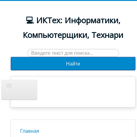
💻 ИКТех: Информатики,
Компьютерщики, Технари
Искать...
Найти
Включить/
выключить
навигацию
Документы
Новости
Главная