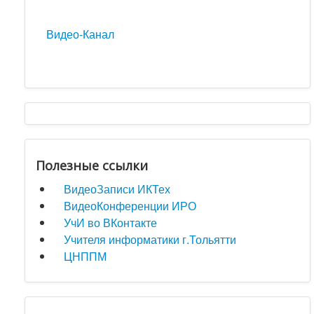
Видео-Канал
Полезные ссылки
ВидеоЗаписи ИКТех
ВидеоКонференции ИРО
УчИ во ВКонтакте
Учителя информатики г.Тольятти
ЦНППМ