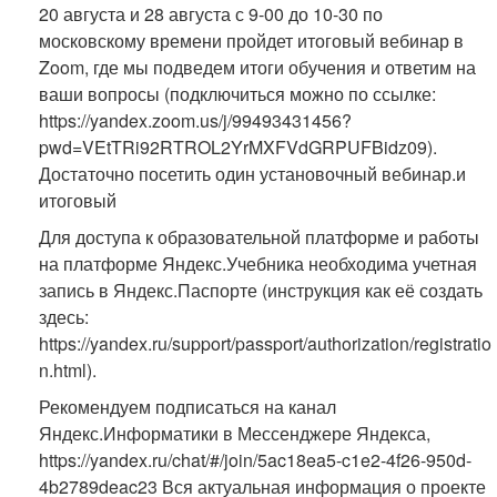
20 августа и 28 августа с 9-00 до 10-30 по
московскому времени пройдет итоговый вебинар в
Zoom, где мы подведем итоги обучения и ответим на
ваши вопросы (подключиться можно по ссылке:
https://yandex.zoom.us/j/99493431456?
pwd=VEtTRi92RTROL2YrMXFVdGRPUFBidz09).
Достаточно посетить один установочный вебинар.и
итоговый
Для доступа к образовательной платформе и работы
на платформе Яндекс.Учебника необходима учетная
запись в Яндекс.Паспорте (инструкция как её создать
здесь:
https://yandex.ru/support/passport/authorization/registratio
n.html).
Рекомендуем подписаться на канал
Яндекс.Информатики в Мессенджере Яндекса,
https://yandex.ru/chat/#/join/5ac18ea5-c1e2-4f26-950d-
4b2789deac23 Вся актуальная информация о проекте