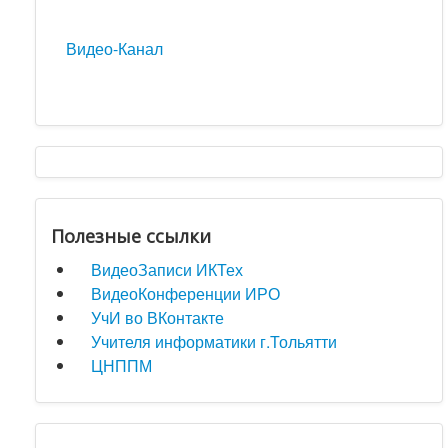
Видео-Канал
Полезные ссылки
ВидеоЗаписи ИКТех
ВидеоКонференции ИРО
УчИ во ВКонтакте
Учителя информатики г.Тольятти
ЦНППМ