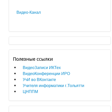
Видео-Канал
Полезные ссылки
ВидеоЗаписи ИКТех
ВидеоКонференции ИРО
УчИ во ВКонтакте
Учителя информатики г.Тольятти
ЦНППМ