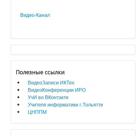
Видео-Канал
Полезные ссылки
ВидеоЗаписи ИКТех
ВидеоКонференции ИРО
УчИ во ВКонтакте
Учителя информатики г.Тольятти
ЦНППМ