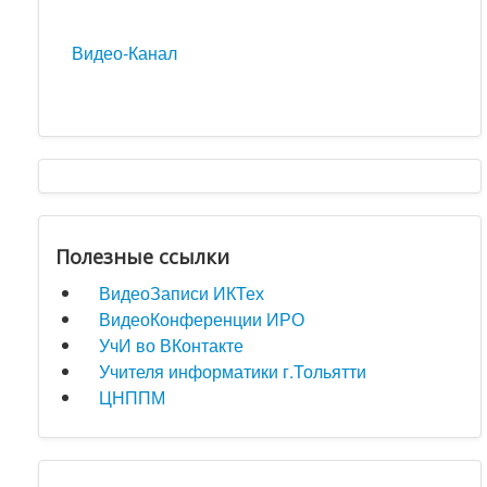
Видео-Канал
Полезные ссылки
ВидеоЗаписи ИКТех
ВидеоКонференции ИРО
УчИ во ВКонтакте
Учителя информатики г.Тольятти
ЦНППМ