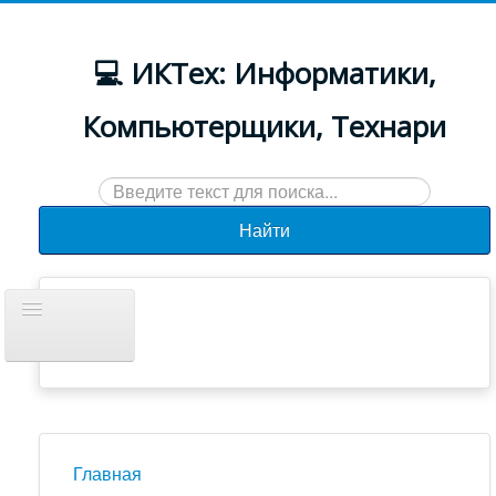
💻 ИКТех: Информатики,
Компьютерщики, Технари
Искать...
Найти
Включить/
выключить
навигацию
Документы
Новости
Главная