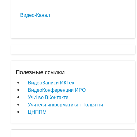
Видео-Канал
Полезные ссылки
ВидеоЗаписи ИКТех
ВидеоКонференции ИРО
УчИ во ВКонтакте
Учителя информатики г.Тольятти
ЦНППМ