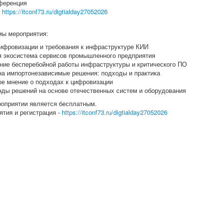
еренция
https://itconf73.ru/digtialday27052026
ы мероприятия:
ифровизации и требования к инфраструктуре КИИ
 экосистема сервисов промышленного предприятия
ние бесперебойной работы инфраструктуры и критического ПО
на импортонезависимые решения: подходы и практика
ое мнение о подходах к цифровизации
нды решений на основе отечественных систем и оборудования
роприятии является бесплатным.
ятия и регистрация -
https://itconf73.ru/digtialday27052026