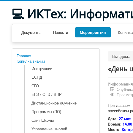
💻 ИКТех: Информат
Документы
Новости
Мероприятия
Копилка
Главная
Вы здесь:
Копилка знаний
«День 
Инструкции
ЕСПД
Информация 
СГО
Опублико
ЕГЭ / ОГЭ / ВПР
Просмотр
Дистанционное обучение
Приглашаем н
российским р
Программы (ПО)
Дата:
27 мая 
Сайт Школы
Время:
14.00
Управление школой
Место:
Конгр