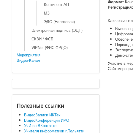
Формат:
Конф
Континент АП
Регистрация:
МЗ
Ключевые тем
ЭДО (Налоговая)
Вызовы ц
Электронная подпись (ЭЦП)
Цифровая
СКЗИ / ФСБ
Обеспече
Переход 
ViPNet (ФИС ФРДО)
Экспертн
Мероприятия
Демо-сте
Видео-Канал
Участие в ме
Сайт меропри
Полезные ссылки
ВидеоЗаписи ИКТех
ВидеоКонференции ИРО
УчИ во ВКонтакте
Учителя информатики г.Тольятти