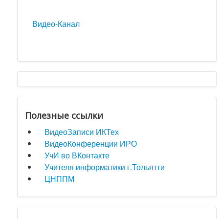
Видео-Канал
Полезные ссылки
ВидеоЗаписи ИКТех
ВидеоКонференции ИРО
УчИ во ВКонтакте
Учителя информатики г.Тольятти
ЦНППМ