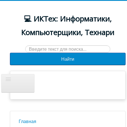
💻 ИКТех: Информатики,
Компьютерщики, Технари
Искать...
Найти
Включить/
выключить
навигацию
Документы
Новости
Главная