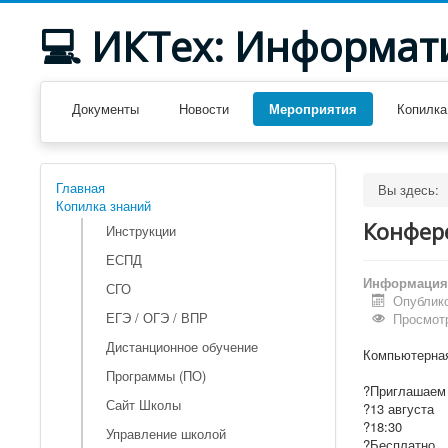
💻 ИКТех: Информат
Документы
Новости
Мероприятия
Копилка
Главная
Вы здесь:
Копилка знаний
Конфере
Инструкции
ЕСПД
Информация 
СГО
Опублико
ЕГЭ / ОГЭ / ВПР
Просмотр
Дистанционное обучение
Компьютерная
Программы (ПО)
?Приглашаем
Сайт Школы
?13 августа
?18:30
Управление школой
?Бесплатно