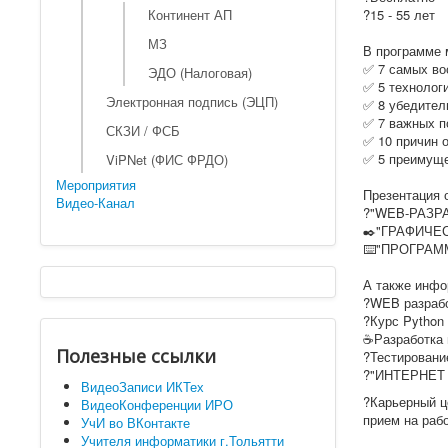
Континент АП
?15 - 55 лет
МЗ
В программе 
✅ 7 самых во
ЭДО (Налоговая)
✅ 5 технологи
Электронная подпись (ЭЦП)
✅ 8 убедител
✅ 7 важных п
СКЗИ / ФСБ
✅ 10 причин 
✅ 5 преимуще
ViPNet (ФИС ФРДО)
Мероприятия
Презентация 
Видео-Канал
?"WEB-РАЗР
✒️"ГРАФИЧЕ
⌨️"ПРОГРАМ
А также инфо
?WEB разработ
?Курс Python
☕️Разработка 
Полезные ссылки
?Тестировани
?"ИНТЕРНЕТ
ВидеоЗаписи ИКТех
?Карьерный ц
ВидеоКонференции ИРО
прием на раб
УчИ во ВКонтакте
Учителя информатики г.Тольятти