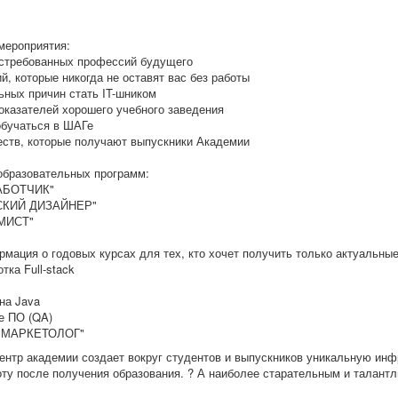
мероприятия:
стребованных профессий будущего
й, которые никогда не оставят вас без работы
ьных причин стать IT-шником
оказателей хорошего учебного заведения
обучаться в ШАГе
ств, которые получают выпускники Академии
образовательных программ:
АБОТЧИК"
СКИЙ ДИЗАЙНЕР"
МИСТ"
рмация о годовых курсах для тех, кто хочет получить только актуальны
ка Full-stack
на Java
е ПО (QA)
 МАРКЕТОЛОГ"
ентр академии создает вокруг студентов и выпускников уникальную инф
оту после получения образования. ? А наиболее старательным и талантл