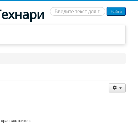
Технари
Искать...
Найти
»
орая состоится: