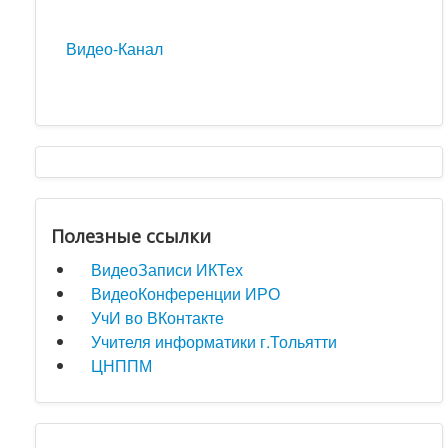
Видео-Канал
Полезные ссылки
ВидеоЗаписи ИКТех
ВидеоКонференции ИРО
УчИ во ВКонтакте
Учителя информатики г.Тольятти
ЦНППМ