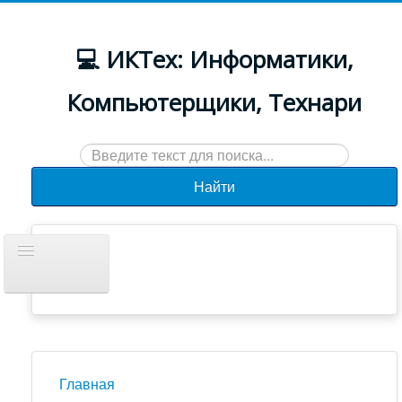
💻 ИКТех: Информатики,
Компьютерщики, Технари
Искать...
Найти
Включить/
выключить
навигацию
Документы
Новости
Главная