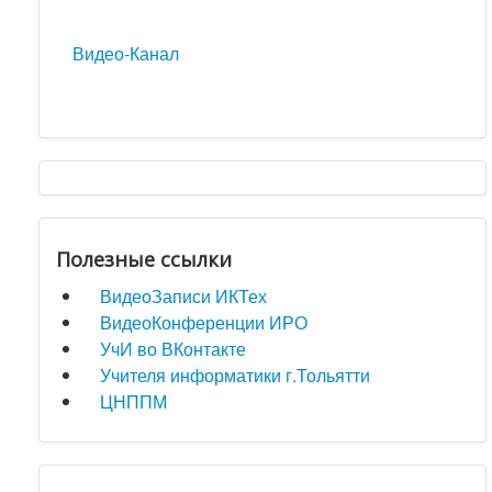
Видео-Канал
Полезные ссылки
ВидеоЗаписи ИКТех
ВидеоКонференции ИРО
УчИ во ВКонтакте
Учителя информатики г.Тольятти
ЦНППМ