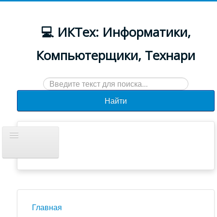
💻 ИКТех: Информатики,
Компьютерщики, Технари
Искать...
Найти
Включить/
выключить
навигацию
Документы
Новости
Главная