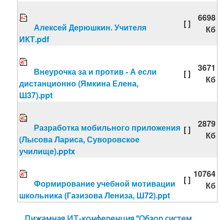
6698
[ ]
Алексей Дерюшкин. Учителя
Кб
ИКТ.pdf
3671
Внеурочка за и против - А если
[ ]
Кб
дистанционно (Ямкина Елена,
Ш37).ppt
2879
Разработка мобильного приложения
[ ]
Кб
(Лысова Лариса, Суворовское
училище).pptx
10764
[ ]
Формирование учебной мотивации
Кб
школьника (Газизова Лениза, Ш72).ppt
Пижамная ИТ-конференция “Обзор систем