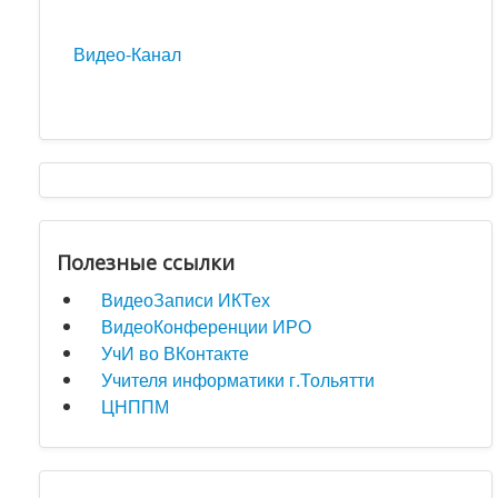
Видео-Канал
Полезные ссылки
ВидеоЗаписи ИКТех
ВидеоКонференции ИРО
УчИ во ВКонтакте
Учителя информатики г.Тольятти
ЦНППМ