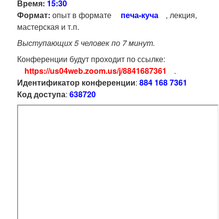
Время:
15:30
Формат:
опыт в формате
печа-куча
, лекция,
мастерская и т.п.
Выступающих 5 человек по 7 минут.
Конференции будут проходит по ссылке:
https://us04web.zoom.us/j/8841687361
.
Идентификатор конференции
:
884 168 7361
Код доступа
:
638720