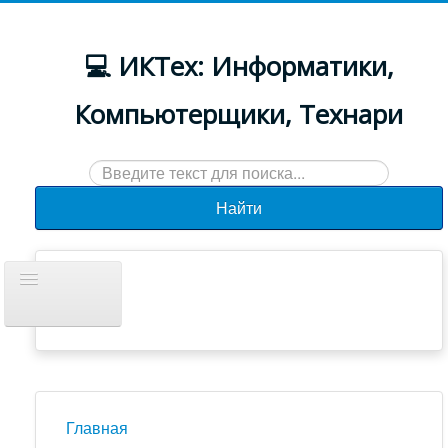
💻 ИКТех: Информатики,
Компьютерщики, Технари
Искать...
Найти
Включить/
выключить
навигацию
Документы
Новости
Главная