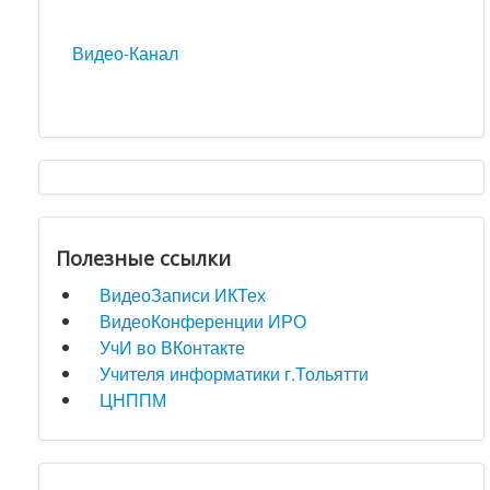
Видео-Канал
Полезные ссылки
ВидеоЗаписи ИКТех
ВидеоКонференции ИРО
УчИ во ВКонтакте
Учителя информатики г.Тольятти
ЦНППМ