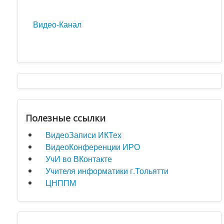
Видео-Канал
Полезные ссылки
ВидеоЗаписи ИКТех
ВидеоКонференции ИРО
УчИ во ВКонтакте
Учителя информатики г.Тольятти
ЦНППМ