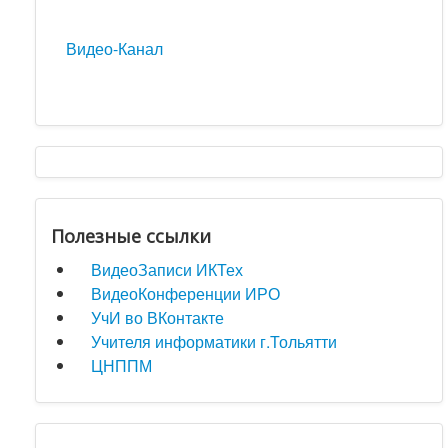
Видео-Канал
Полезные ссылки
ВидеоЗаписи ИКТех
ВидеоКонференции ИРО
УчИ во ВКонтакте
Учителя информатики г.Тольятти
ЦНППМ