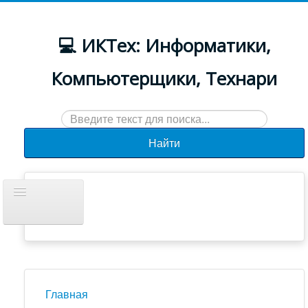
💻 ИКТех: Информатики,
Компьютерщики, Технари
Искать...
Найти
Включить/
выключить
навигацию
Документы
Новости
Главная